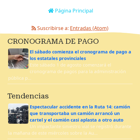
Página Principal
Suscribirse a:
Entradas (Atom)
CRONOGRAMA DE PAGO
El sábado comienza el cronograma de pago a
los estatales provinciales
Este sábado 1 de agosto comenzará el
cronograma de pagos para la administración
pública p…
Tendencias
Espectacular accidente en la Ruta 14: camión
que transportaba un camión arrancó un
cartel y el camión casi aplasta a otro auto
Un impactante siniestro vial se registró durante
la mañana de este miércoles sobre la Au…