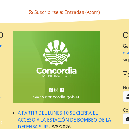
Suscribirse a:
Entradas (Atom)
O
C
Ga
de
di
si
F
No
:
Co
A PARTIR DEL LUNES 10 SE CIERRA EL
ACCESO A LA ESTACIÓN DE BOMBEO DE LA
la
DEFENSA SUR
- 8/8/2026