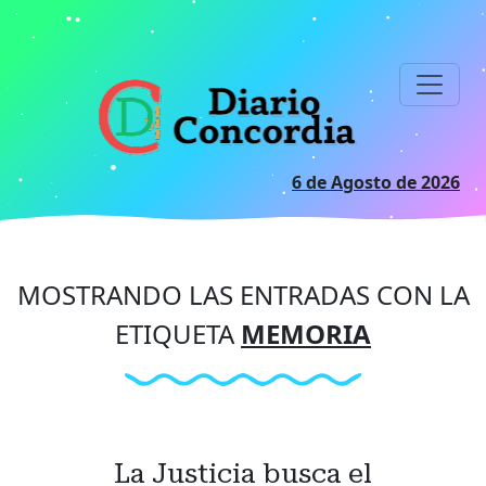
Ir
al
contenido
principal
6 de Agosto de 2026
MOSTRANDO LAS ENTRADAS CON LA
ETIQUETA
MEMORIA
La Justicia busca el