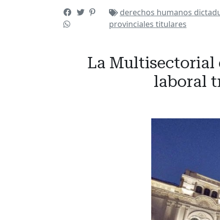
derechos humanos
dictad
provinciales
titulares
La Multisectoria
laboral 