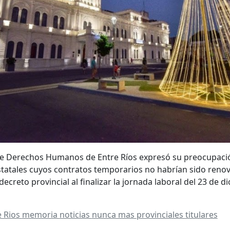
 de Derechos Humanos de Entre Ríos expresó su preocupació
statales cuyos contratos temporarios no habrían sido renov
ecreto provincial al finalizar la jornada laboral del 23 de d
e Rios
memoria
noticias
nunca mas
provinciales
titulares