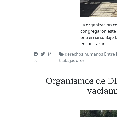
La organización c
congregaron este m
entrerriana. Bajo l
encontraron …
derechos humanos
Entre 
trabajadores
Organismos de DD
vaciami