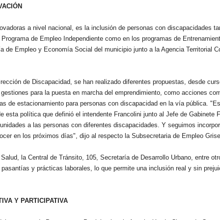
VACIÓN
ovadoras a nivel nacional, es la inclusión de personas con discapacidades ta
l Programa de Empleo Independiente como en los programas de Entrenamiento
a de Empleo y Economía Social del municipio junto a la Agencia Territorial Co
.
Dirección de Discapacidad, se han realizado diferentes propuestas, desde curs
gestiones para la puesta en marcha del emprendimiento, como acciones comu
nas de estacionamiento para personas con discapacidad en la vía pública. "
 esta política que definió el intendente Francolini junto al Jefe de Gabinete
unidades a las personas con diferentes discapacidades. Y seguimos incorpor
cer en los próximos días", dijo al respecto la Subsecretaria de Empleo Gris
Salud, la Central de Tránsito, 105, Secretaría de Desarrollo Urbano, entre ot
pasantías y prácticas laborales, lo que permite una inclusión real y sin preju
VA Y PARTICIPATIVA