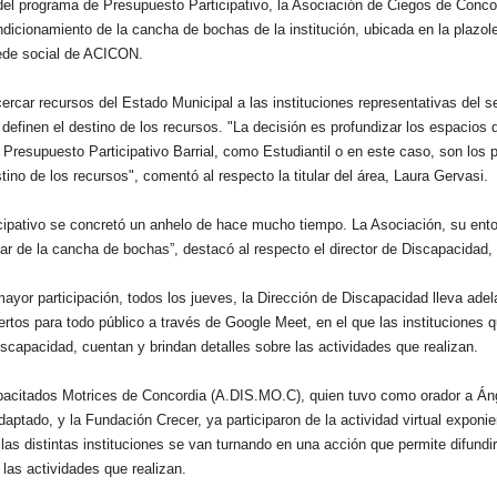
el programa de Presupuesto Participativo, la Asociación de Ciegos de Concord
dicionamiento de la cancha de bochas de la institución, ubicada en la plazolet
 sede social de ACICON.
rcar recursos del Estado Municipal a las instituciones representativas del se
efinen el destino de los recursos. "La decisión es profundizar los espacios d
Presupuesto Participativo Barrial, como Estudiantil o en este caso, son los p
tino de los recursos", comentó al respecto la titular del área, Laura Gervasi.
ipativo se concretó un anhelo de hace mucho tiempo. La Asociación, su ent
tar de la cancha de bochas”, destacó al respecto el director de Discapacidad,
ayor participación, todos los jueves, la Dirección de Discapacidad lleva adel
ertos para todo público a través de Google Meet, en el que las instituciones 
scapacidad, cuentan y brindan detalles sobre las actividades que realizan.
pacitados Motrices de Concordia (A.DIS.MO.C), quien tuvo como orador a Án
aptado, y la Fundación Crecer, ya participaron de la actividad virtual exponie
as distintas instituciones se van turnando en una acción que permite difundi
 las actividades que realizan.