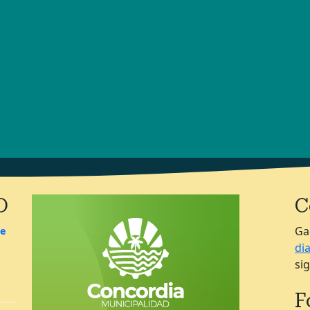
O
C
Ga
de
di
si
F