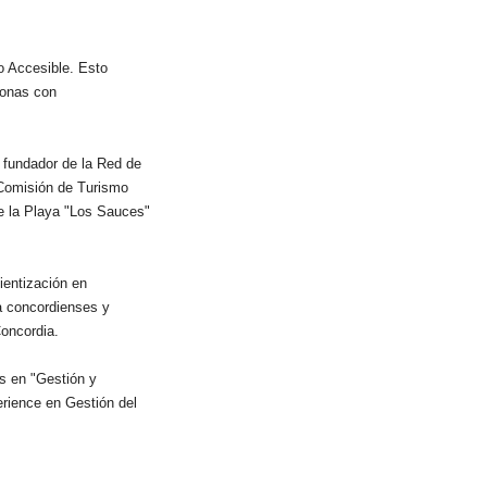
mo Accesible. Esto
rsonas con
 fundador de la Red de
 Comisión de Turismo
de la Playa "Los Sauces"
ientización en
a concordienses y
Concordia.
es en "Gestión y
rience en Gestión del