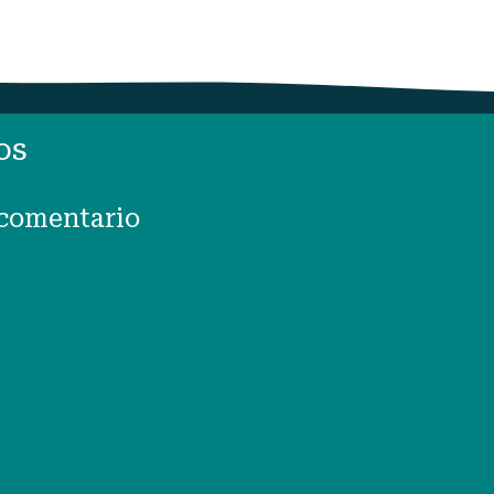
os
 comentario