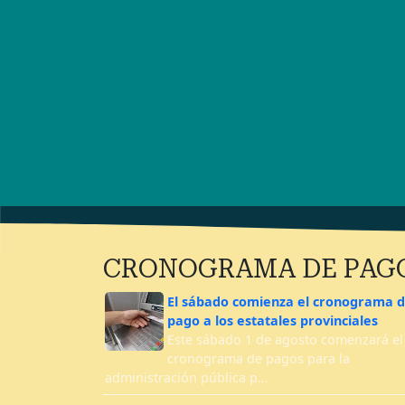
CRONOGRAMA DE PAG
El sábado comienza el cronograma 
pago a los estatales provinciales
Este sábado 1 de agosto comenzará el
cronograma de pagos para la
administración pública p…