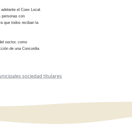
a adelante el Coes Local.
as personas con
ra que todos reciban la
del sector, como
rucción de una Concordia
nicipales
sociedad
titulares