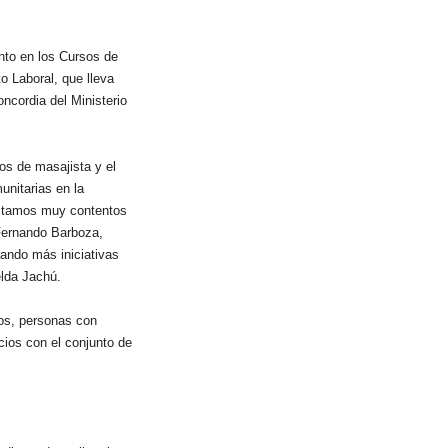
nto en los Cursos de
 Laboral, que lleva
ncordia del Ministerio
os de masajista y el
nitarias en la
Estamos muy contentos
 Fernando Barboza,
ando más iniciativas
elda Jachú.
ros, personas con
icios con el conjunto de