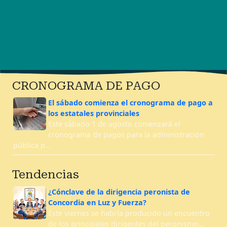
CRONOGRAMA DE PAGO
El sábado comienza el cronograma de pago a
los estatales provinciales
Este sábado 1 de agosto comenzará el
cronograma de pagos para la administración
pública p…
Tendencias
¿Cónclave de la dirigencia peronista de
Concordia en Luz y Fuerza?
Este viernes se habría producido un encuentro
de los principales dirigentes del peronismo…