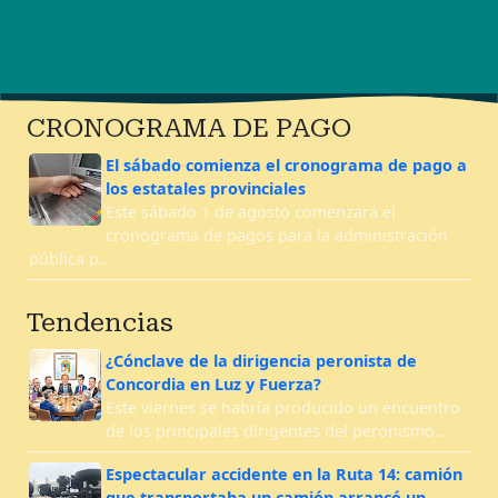
CRONOGRAMA DE PAGO
El sábado comienza el cronograma de pago a
los estatales provinciales
Este sábado 1 de agosto comenzará el
cronograma de pagos para la administración
pública p…
Tendencias
¿Cónclave de la dirigencia peronista de
Concordia en Luz y Fuerza?
Este viernes se habría producido un encuentro
de los principales dirigentes del peronismo…
Espectacular accidente en la Ruta 14: camión
que transportaba un camión arrancó un