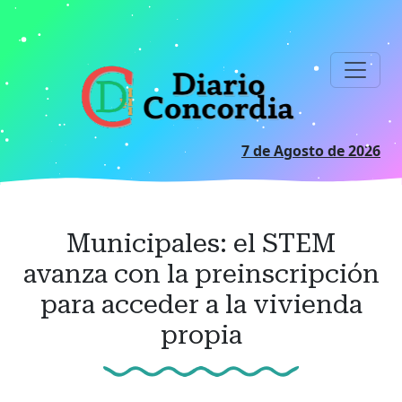
Ir
al
contenido
principal
7 de Agosto de 2026
Municipales: el STEM
avanza con la preinscripción
para acceder a la vivienda
propia