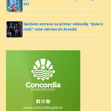
IA?
Le preguntamos a la Inteligencia Artificial
cuáles son los 6 números que saldrán en la ju…
Genhom estrena su primer videoclip "Quiero
rock": este viernes en Arandú
La banda concordiense de heavy metal y rock
sinfónico Genhom estrenará este viernes su p…