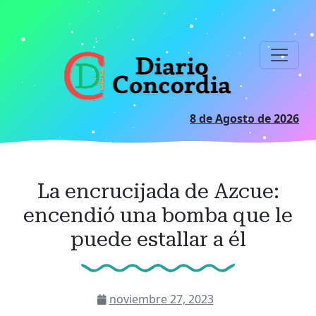
Ir
al
contenido
principal
8 de Agosto de 2026
La encrucijada de Azcue:
encendió una bomba que le
puede estallar a él
noviembre 27, 2023