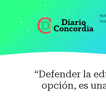
Ir
al
contenido
Not
principal
Pol
“Defender la ed
opción, es una