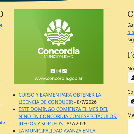
O
C
Ga
de
di
si
F
No
:
Co
CURSO Y EXAMEN PARA OBTENER LA
LICENCIA DE CONDUCIR
- 8/7/2026
la
ESTE DOMINGO COMIENZA EL MES DEL
Me
NIÑO EN CONCORDIA CON ESPECTÁCULOS,
 de
JUEGOS Y SORTEOS
- 8/7/2026
LA MUNICIPALIDAD AVANZA EN LA