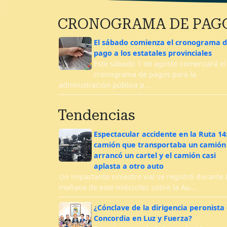
CRONOGRAMA DE PAG
El sábado comienza el cronograma 
pago a los estatales provinciales
Este sábado 1 de agosto comenzará el
cronograma de pagos para la
administración pública p…
Tendencias
Espectacular accidente en la Ruta 14
camión que transportaba un camión
arrancó un cartel y el camión casi
aplasta a otro auto
Un impactante siniestro vial se registró durante 
mañana de este miércoles sobre la Au…
¿Cónclave de la dirigencia peronista
Concordia en Luz y Fuerza?