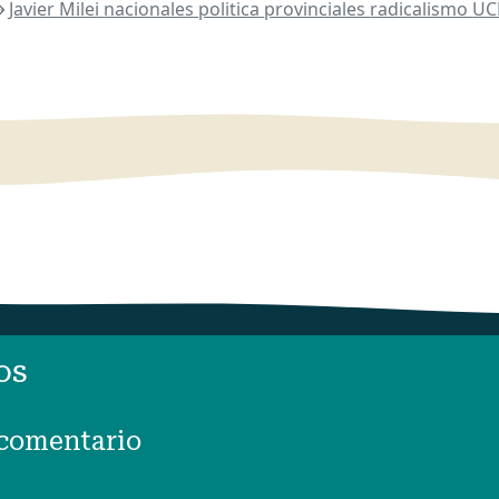
Javier Milei
nacionales
politica
provinciales
radicalismo
U
os
 comentario