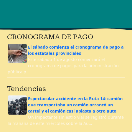
CRONOGRAMA DE PAGO
El sábado comienza el cronograma de pago a
los estatales provinciales
Este sábado 1 de agosto comenzará el
cronograma de pagos para la administración
pública p…
Tendencias
Espectacular accidente en la Ruta 14: camión
que transportaba un camión arrancó un
cartel y el camión casi aplasta a otro auto
Un impactante siniestro vial se registró durante
la mañana de este miércoles sobre la Au…