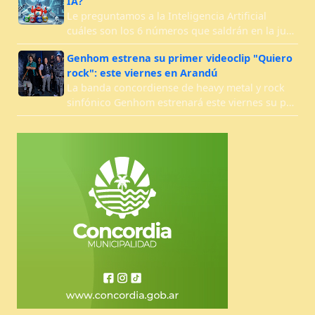
IA?
Le preguntamos a la Inteligencia Artificial
cuáles son los 6 números que saldrán en la ju…
Genhom estrena su primer videoclip "Quiero
rock": este viernes en Arandú
La banda concordiense de heavy metal y rock
sinfónico Genhom estrenará este viernes su p…