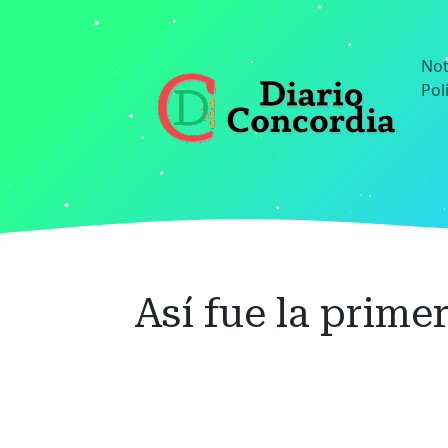
Ir
al
contenido
Not
principal
Pol
Así fue la prime