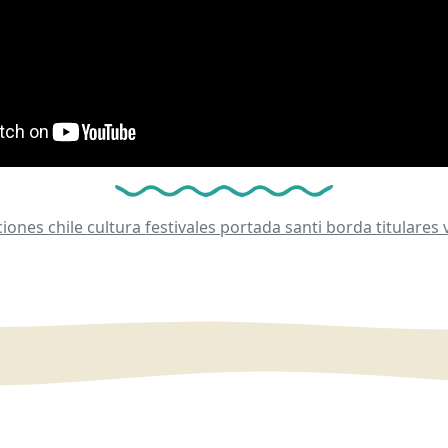
ciones
chile
cultura
festivales
portada
santi borda
titulares