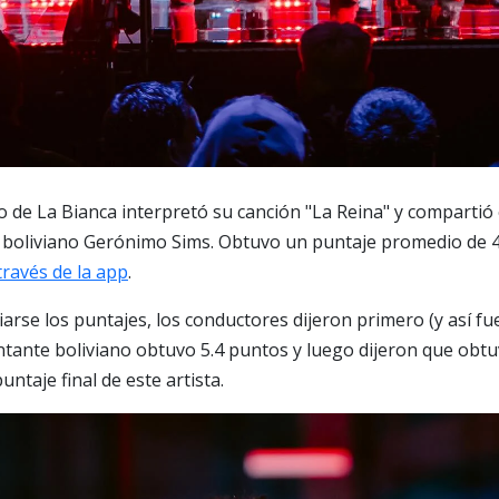
o de La Bianca interpretó su canción "La Reina" y compartió 
 el boliviano Gerónimo Sims. Obtuvo un puntaje promedio de 4.
través de la app
.
iarse los puntajes, los conductores dijeron primero (y así f
antante boliviano obtuvo 5.4 puntos y luego dijeron que obtuv
untaje final de este artista.