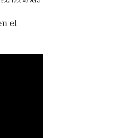
 esta fase volverá
en el