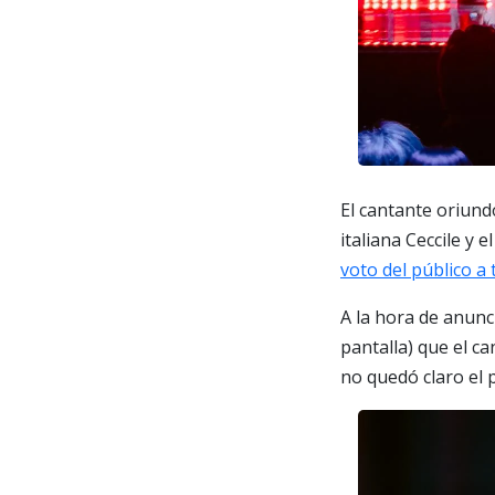
El cantante oriund
italiana Ceccile y
voto del público a 
A la hora de anunc
pantalla) que el c
no quedó claro el p