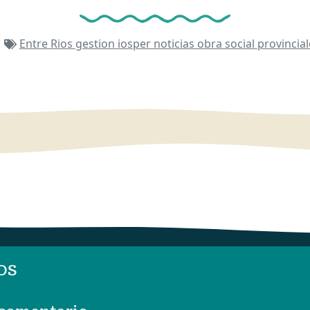
Entre Rios
gestion
iosper
noticias
obra social
provincia
os