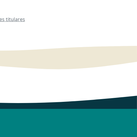
les
titulares