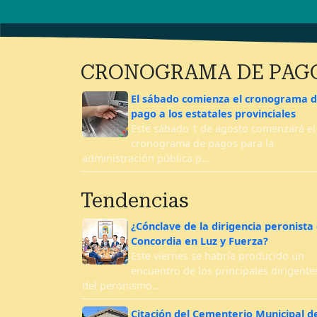
CRONOGRAMA DE PAG
El sábado comienza el cronograma 
pago a los estatales provinciales
Este sábado 1 de agosto comenzará el
cronograma de pagos para la
administración pública p…
Tendencias
¿Cónclave de la dirigencia peronista
Concordia en Luz y Fuerza?
Este viernes se habría producido un
encuentro de los principales dirigente
del peronismo…
Citación del Cementerio Municipal d