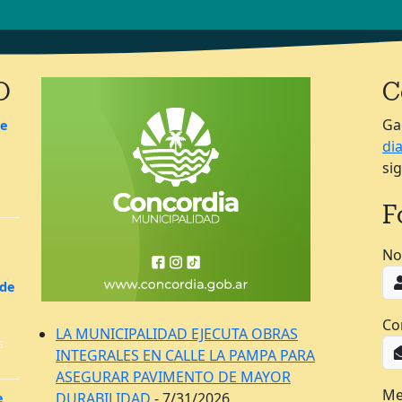
O
C
Ga
de
di
si
F
No
 de
Co
LA MUNICIPALIDAD EJECUTA OBRAS
s
INTEGRALES EN CALLE LA PAMPA PARA
ASEGURAR PAVIMENTO DE MAYOR
Me
DURABILIDAD
- 7/31/2026
e