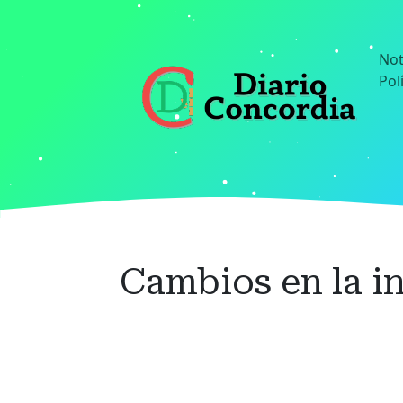
Ir
al
contenido
Not
principal
Pol
Cambios en la in