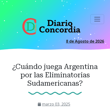
Ir
al
contenido
principal
8 de Agosto de 2026
¿Cuándo juega Argentina
por las Eliminatorias
Sudamericanas?
marzo 03, 2025