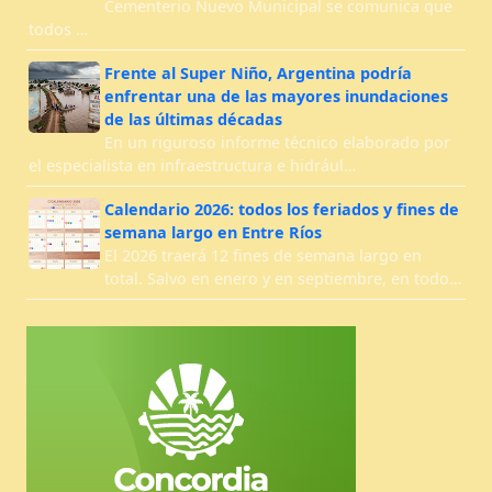
Cementerio Nuevo Municipal se comunica que
todos …
Frente al Super Niño, Argentina podría
enfrentar una de las mayores inundaciones
de las últimas décadas
En un riguroso informe técnico elaborado por
el especialista en infraestructura e hidrául…
Calendario 2026: todos los feriados y fines de
semana largo en Entre Ríos
El 2026 traerá 12 fines de semana largo en
total. Salvo en enero y en septiembre, en todo…