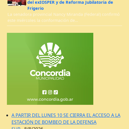
del exIOSPER y de Reforma Jubilatoria de
Frigerio
La senadora provincial Nancy Miranda (Federal) confirmó
este miércoles la conformación de…
A PARTIR DEL LUNES 10 SE CIERRA EL ACCESO A LA
ESTACIÓN DE BOMBEO DE LA DEFENSA
SUR
- 8/8/2026