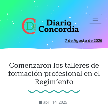
Ir
al
contenido
principal
7 de Agosto de 2026
Comenzaron los talleres de
formación profesional en el
Regimiento
abril 14, 2025