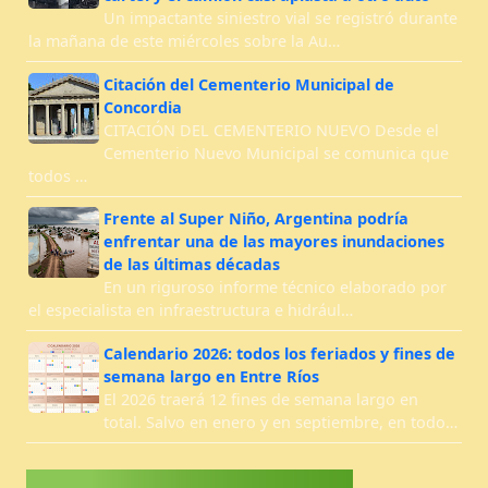
Un impactante siniestro vial se registró durante
la mañana de este miércoles sobre la Au…
Citación del Cementerio Municipal de
Concordia
CITACIÓN DEL CEMENTERIO NUEVO Desde el
Cementerio Nuevo Municipal se comunica que
todos …
Frente al Super Niño, Argentina podría
enfrentar una de las mayores inundaciones
de las últimas décadas
En un riguroso informe técnico elaborado por
el especialista en infraestructura e hidrául…
Calendario 2026: todos los feriados y fines de
semana largo en Entre Ríos
El 2026 traerá 12 fines de semana largo en
total. Salvo en enero y en septiembre, en todo…