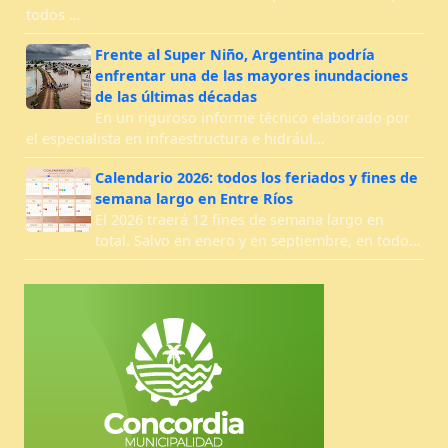
todos …
Frente al Super Niño, Argentina podría
enfrentar una de las mayores inundaciones
de las últimas décadas
En un riguroso informe técnico elaborado por
el especialista en infraestructura e hidrául…
Calendario 2026: todos los feriados y fines de
semana largo en Entre Ríos
El 2026 traerá 12 fines de semana largo en
total. Salvo en enero y en septiembre, en todo…