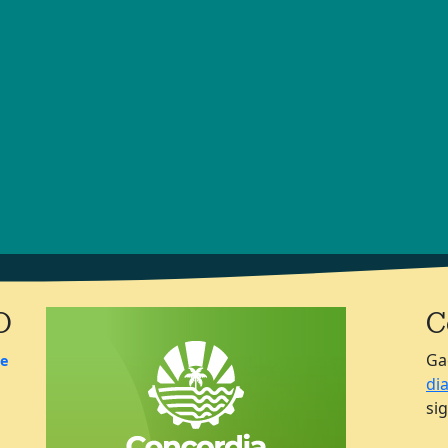
O
C
Ga
de
di
si