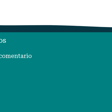
os
 comentario