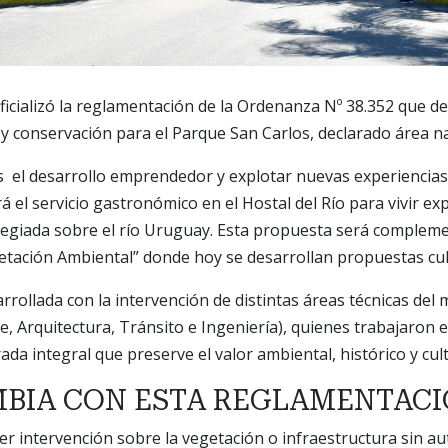
ficializó la reglamentación de la Ordenanza Nº 38.352 que d
n y conservación para el Parque San Carlos, declarado área n
 el desarrollo emprendedor y explotar nuevas experiencias
tará el servicio gastronómico en el Hostal del Río para vivir e
ilegiada sobre el río Uruguay. Esta propuesta será complemen
etación Ambiental” donde hoy se desarrollan propuestas cul
rrollada con la intervención de distintas áreas técnicas del 
, Arquitectura, Tránsito e Ingeniería), quienes trabajaron 
da integral que preserve el valor ambiental, histórico y cul
MBIA CON ESTA REGLAMENTAC
er intervención sobre la vegetación o infraestructura sin au