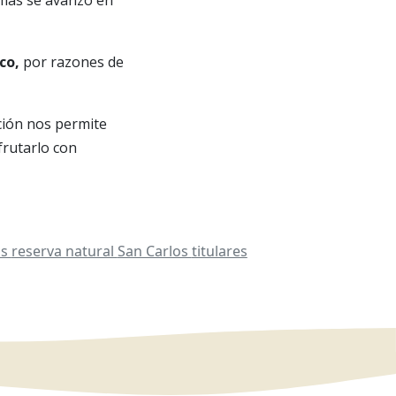
ico,
por razones de
ción nos permite
frutarlo con
os
reserva natural
San Carlos
titulares