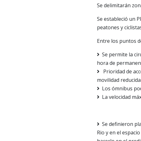
Se delimitarán zon
Se estableció un P
peatones y ciclista
Entre los puntos 
Se permite la ci
hora de permanenc
Prioridad de ac
movilidad reducida
Los ómnibus podr
La velocidad máx
Se definieron pl
Rio y en el espac
hacerlo en el pred