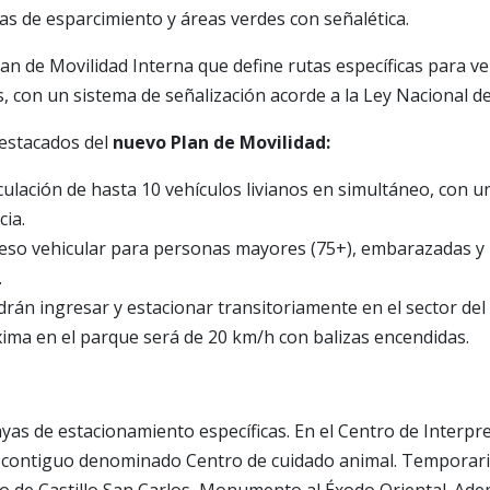
as de esparcimiento y áreas verdes con señalética.
lan de Movilidad Interna que define rutas específicas para v
s, con un sistema de señalización acorde a la Ley Nacional d
destacados del
nuevo Plan de Movilidad:
rculación de hasta 10 vehículos livianos en simultáneo, con
ia.
ceso vehicular para personas mayores (75+), embarazadas y
.
án ingresar y estacionar transitoriamente en el sector del C
ima en el parque será de 20 km/h con balizas encendidas.
ayas de estacionamiento específicas. En el Centro de Interpr
io contiguo denominado Centro de cuidado animal. Tempora
io de Castillo San Carlos, Monumento al Éxodo Oriental. Ad