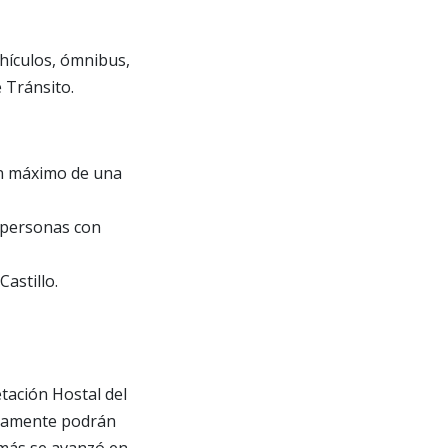
ehículos, ómnibus,
e Tránsito.
 un máximo de una
 personas con
astillo.
etación Hostal del
riamente podrán
emás se avanzó en