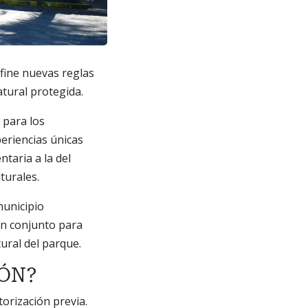
efine nuevas reglas
atural protegida.
 para los
xperiencias únicas
taria a la del
turales.
municipio
en conjunto para
tural del parque.
IÓN?
torización previa.