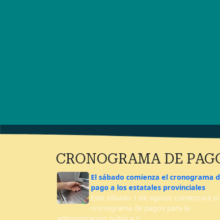
CRONOGRAMA DE PAG
El sábado comienza el cronograma 
pago a los estatales provinciales
Este sábado 1 de agosto comenzará el
cronograma de pagos para la
administración pública p…