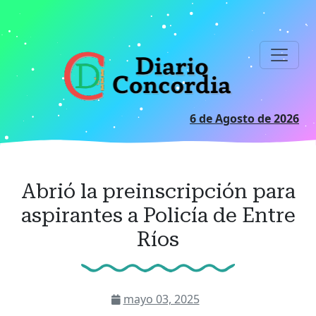
Ir
al
contenido
principal
6 de Agosto de 2026
Abrió la preinscripción para
aspirantes a Policía de Entre
Ríos
mayo 03, 2025