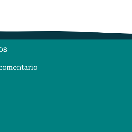
os
 comentario