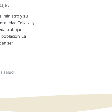
aje".
l ministro y su
ermedad Celíaca, y
eda trabajar
 población. La
dan ser
es
salud