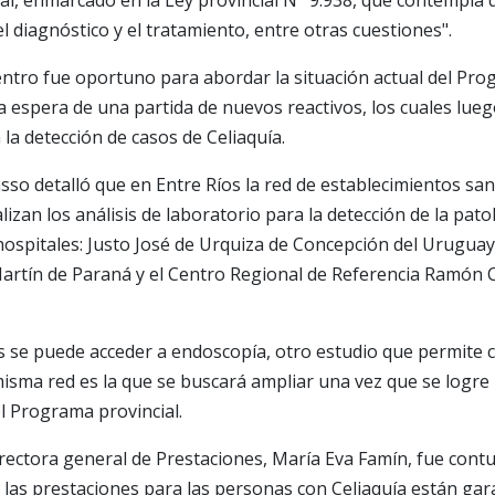
l, enmarcado en la Ley provincial N° 9.938, que contempla d
l diagnóstico y el tratamiento, entre otras cuestiones".
ntro fue oportuno para abordar la situación actual del Pro
 espera de una partida de nuevos reactivos, los cuales lueg
 la detección de casos de Celiaquía.
asso detalló que en Entre Ríos la red de establecimientos sa
izan los análisis de laboratorio para la detección de la pato
hospitales: Justo José de Urquiza de Concepción del Uruguay
rtín de Paraná y el Centro Regional de Referencia Ramón C
s se puede acceder a endoscopía, otro estudio que permite 
misma red es la que se buscará ampliar una vez que se logre 
l Programa provincial.
directora general de Prestaciones, María Eva Famín, fue cont
las prestaciones para las personas con Celiaquía están gar