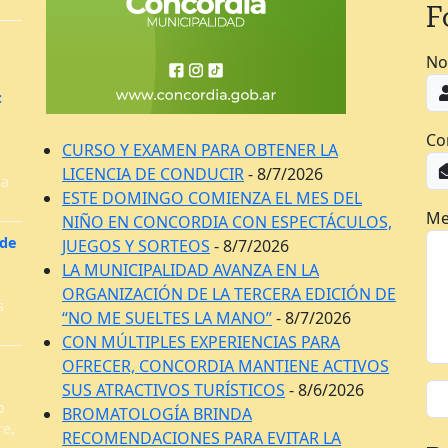
F
No
:
Co
CURSO Y EXAMEN PARA OBTENER LA
LICENCIA DE CONDUCIR
- 8/7/2026
la
ESTE DOMINGO COMIENZA EL MES DEL
Me
NIÑO EN CONCORDIA CON ESPECTÁCULOS,
 de
JUEGOS Y SORTEOS
- 8/7/2026
LA MUNICIPALIDAD AVANZA EN LA
ORGANIZACIÓN DE LA TERCERA EDICIÓN DE
s
“NO ME SUELTES LA MANO”
- 8/7/2026
CON MÚLTIPLES EXPERIENCIAS PARA
OFRECER, CONCORDIA MANTIENE ACTIVOS
SUS ATRACTIVOS TURÍSTICOS
- 8/6/2026
o
BROMATOLOGÍA BRINDA
re,
RECOMENDACIONES PARA EVITAR LA