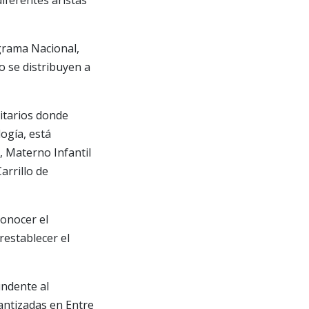
iferentes aristas
grama Nacional,
o se distribuyen a
nitarios donde
logía, está
, Materno Infantil
arrillo de
conocer el
restablecer el
undente al
antizadas en Entre