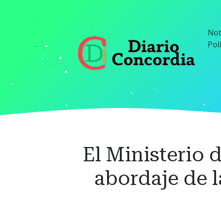
Ir
al
contenido
Not
principal
Pol
El Ministerio 
abordaje de l