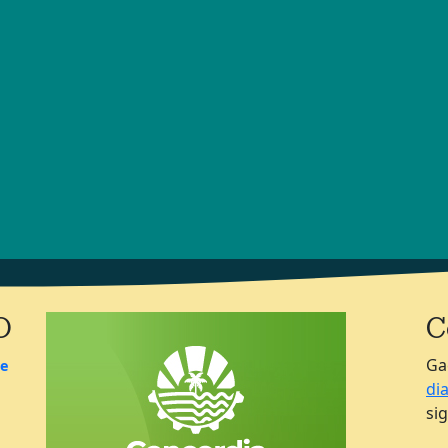
O
C
Ga
de
di
si