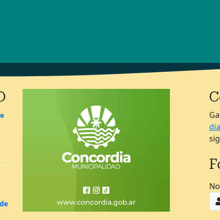
O
C
Ga
de
di
si
F
No
 de