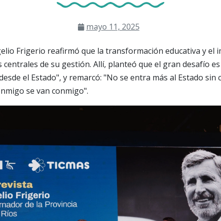
mayo 11, 2025
lio Frigerio reafirmó que la transformación educativa y el 
 centrales de su gestión. Allí, planteó que el gran desafío e
 desde el Estado", y remarcó: "No se entra más al Estado sin 
conmigo se van conmigo".