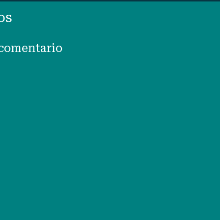
os
 comentario