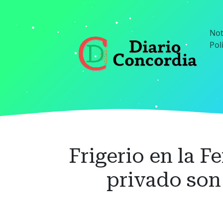
Ir
al
contenido
Not
principal
Pol
Frigerio en la F
privado son 