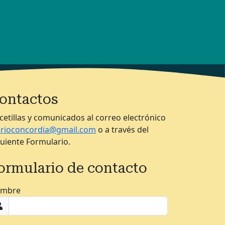
ontactos
cetillas y comunicados al correo electrónico
arioconcordia@gmail.com
o a través del
guiente Formulario.
ormulario de contacto
mbre