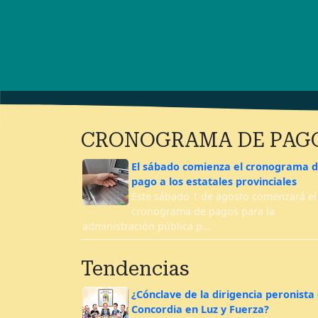
CRONOGRAMA DE PAG
El sábado comienza el cronograma 
pago a los estatales provinciales
Este sábado 1 de agosto comenzará el
cronograma de pagos para la
administración pública p…
Tendencias
¿Cónclave de la dirigencia peronista
Concordia en Luz y Fuerza?