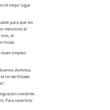
 en el mejor lugar
sable para que los
rno mencionó el
tres, el
rrículas.
n buen empleo.
s buenos alumnos,
l rol del Estado
o".
migración creciente
o. Para revertirlo