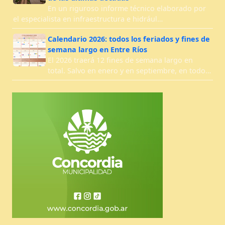
En un riguroso informe técnico elaborado por
el especialista en infraestructura e hidrául…
Calendario 2026: todos los feriados y fines de
semana largo en Entre Ríos
El 2026 traerá 12 fines de semana largo en
total. Salvo en enero y en septiembre, en todo…