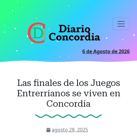
Ir
al
contenido
principal
6 de Agosto de 2026
Las finales de los Juegos
Entrerrianos se viven en
Concordia
agosto 28, 2025