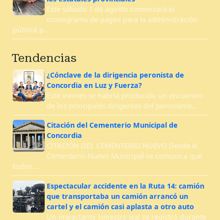
Este sábado 1 de agosto comenzará el
cronograma de pagos para la administración
pública p…
Tendencias
¿Cónclave de la dirigencia peronista de
Concordia en Luz y Fuerza?
Este viernes se habría producido un encuentro
de los principales dirigentes del peronismo…
Citación del Cementerio Municipal de
Concordia
CITACIÓN DEL CEMENTERIO NUEVO Desde el
Cementerio Nuevo Municipal se comunica que
todos …
Espectacular accidente en la Ruta 14: camión
que transportaba un camión arrancó un
cartel y el camión casi aplasta a otro auto
Un impactante siniestro vial se registró durante