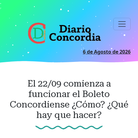
Ir
al
contenido
principal
6 de Agosto de 2026
El 22/09 comienza a
funcionar el Boleto
Concordiense ¿Cómo? ¿Qué
hay que hacer?