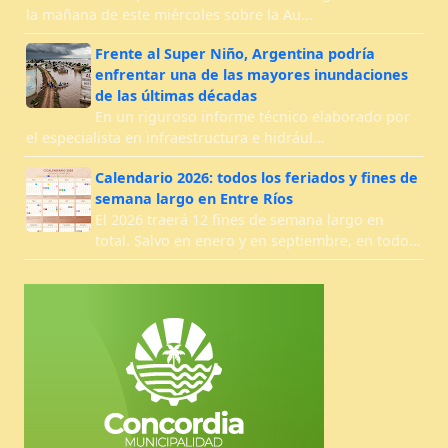
la mañana de este miércoles sobre la Au…
Frente al Super Niño, Argentina podría
enfrentar una de las mayores inundaciones
de las últimas décadas
En un riguroso informe técnico elaborado por
el especialista en infraestructura e hidrául…
Calendario 2026: todos los feriados y fines de
semana largo en Entre Ríos
El 2026 traerá 12 fines de semana largo en
total. Salvo en enero y en septiembre, en todo…