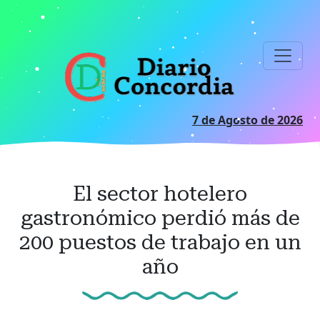
Ir
al
contenido
principal
7 de Agosto de 2026
El sector hotelero
gastronómico perdió más de
200 puestos de trabajo en un
año