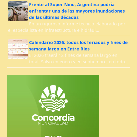
Frente al Super Niño, Argentina podría
enfrentar una de las mayores inundaciones
de las últimas décadas
En un riguroso informe técnico elaborado por
el especialista en infraestructura e hidrául…
Calendario 2026: todos los feriados y fines de
semana largo en Entre Ríos
El 2026 traerá 12 fines de semana largo en
total. Salvo en enero y en septiembre, en todo…