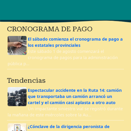
CRONOGRAMA DE PAGO
El sábado comienza el cronograma de pago a
los estatales provinciales
Este sábado 1 de agosto comenzará el
cronograma de pagos para la administración
pública p…
Tendencias
Espectacular accidente en la Ruta 14: camión
que transportaba un camión arrancó un
cartel y el camión casi aplasta a otro auto
Un impactante siniestro vial se registró durante
la mañana de este miércoles sobre la Au…
¿Cónclave de la dirigencia peronista de