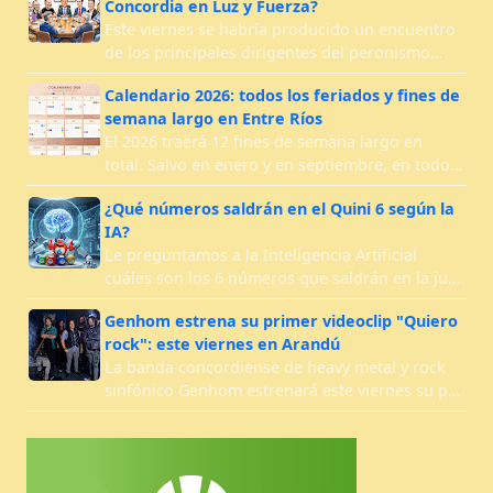
Concordia en Luz y Fuerza?
Este viernes se habría producido un encuentro
de los principales dirigentes del peronismo…
Calendario 2026: todos los feriados y fines de
semana largo en Entre Ríos
El 2026 traerá 12 fines de semana largo en
total. Salvo en enero y en septiembre, en todo…
¿Qué números saldrán en el Quini 6 según la
IA?
Le preguntamos a la Inteligencia Artificial
cuáles son los 6 números que saldrán en la ju…
Genhom estrena su primer videoclip "Quiero
rock": este viernes en Arandú
La banda concordiense de heavy metal y rock
sinfónico Genhom estrenará este viernes su p…