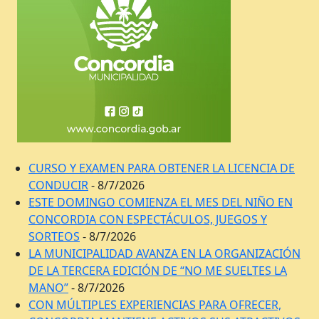
CURSO Y EXAMEN PARA OBTENER LA LICENCIA DE
CONDUCIR
- 8/7/2026
ESTE DOMINGO COMIENZA EL MES DEL NIÑO EN
CONCORDIA CON ESPECTÁCULOS, JUEGOS Y
SORTEOS
- 8/7/2026
LA MUNICIPALIDAD AVANZA EN LA ORGANIZACIÓN
DE LA TERCERA EDICIÓN DE “NO ME SUELTES LA
MANO”
- 8/7/2026
CON MÚLTIPLES EXPERIENCIAS PARA OFRECER,