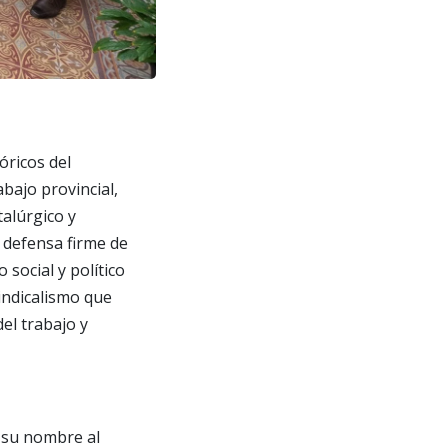
ricos del
abajo provincial,
talúrgico y
 defensa firme de
social y político
sindicalismo que
el trabajo y
 su nombre al