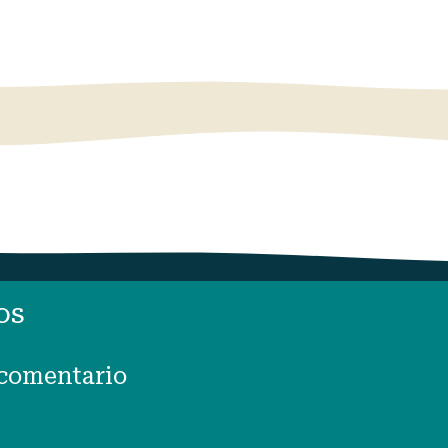
os
 comentario