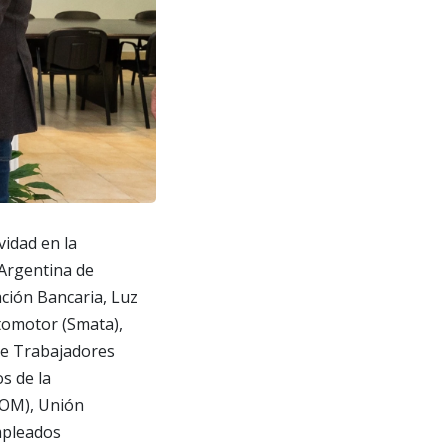
idad en la
 Argentina de
ción Bancaria, Luz
utomotor (Smata),
 de Trabajadores
s de la
UOM), Unión
mpleados