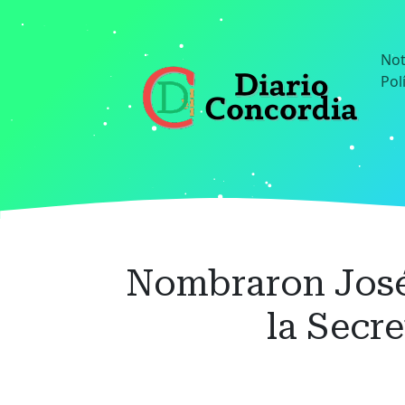
Ir
al
contenido
Not
principal
Pol
Nombraron José 
la Secre