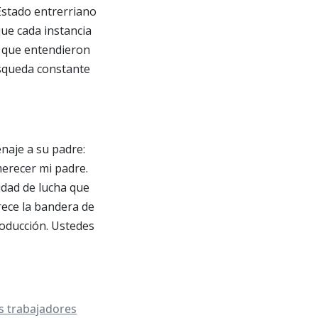
Estado entrerriano
que cada instancia
, que entendieron
úsqueda constante
naje a su padre:
merecer mi padre.
idad de lucha que
rece la bandera de
producción. Ustedes
es
trabajadores