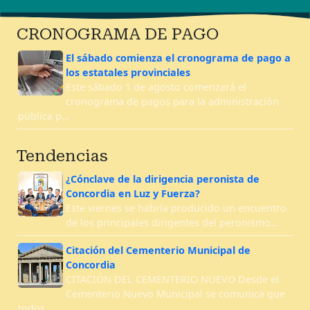
CRONOGRAMA DE PAGO
El sábado comienza el cronograma de pago a
los estatales provinciales
Este sábado 1 de agosto comenzará el
cronograma de pagos para la administración
pública p…
Tendencias
¿Cónclave de la dirigencia peronista de
Concordia en Luz y Fuerza?
Este viernes se habría producido un encuentro
de los principales dirigentes del peronismo…
Citación del Cementerio Municipal de
Concordia
CITACIÓN DEL CEMENTERIO NUEVO Desde el
Cementerio Nuevo Municipal se comunica que
todos …