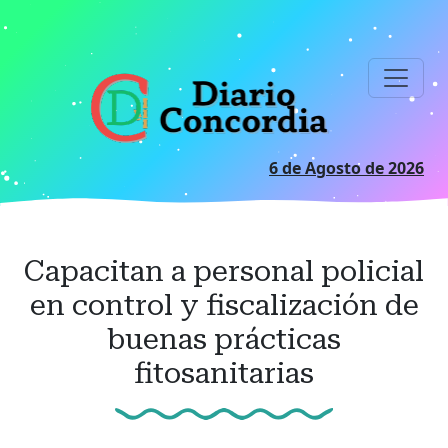
Ir
al
contenido
principal
6 de Agosto de 2026
Capacitan a personal policial
en control y fiscalización de
buenas prácticas
fitosanitarias