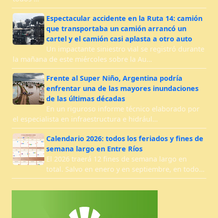
Espectacular accidente en la Ruta 14: camión
que transportaba un camión arrancó un
cartel y el camión casi aplasta a otro auto
Un impactante siniestro vial se registró durante
la mañana de este miércoles sobre la Au…
Frente al Super Niño, Argentina podría
enfrentar una de las mayores inundaciones
de las últimas décadas
En un riguroso informe técnico elaborado por
el especialista en infraestructura e hidrául…
Calendario 2026: todos los feriados y fines de
semana largo en Entre Ríos
El 2026 traerá 12 fines de semana largo en
total. Salvo en enero y en septiembre, en todo…