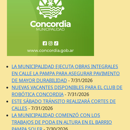
LA MUNICIPALIDAD EJECUTA OBRAS INTEGRALES
EN CALLE LA PAMPA PARA ASEGURAR PAVIMENTO
DE MAYOR DURABILIDAD
- 7/31/2026
NUEVAS VACANTES DISPONIBLES PARA EL CLUB DE
ROBÓTICA CONCORDIA
- 7/31/2026
ESTE SÁBADO TRÁNSITO REALIZARÁ CORTES DE
CALLES
- 7/31/2026
LA MUNICIPALIDAD COMENZÓ CON LOS
TRABAJOS DE PODA EN ALTURA EN EL BARRIO
PAMPA SOLER
- 7/30/2026