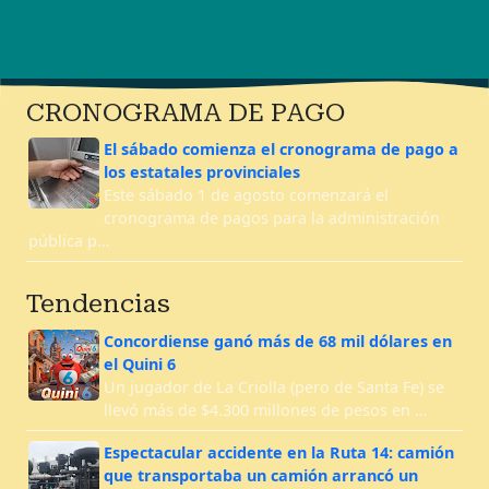
CRONOGRAMA DE PAGO
El sábado comienza el cronograma de pago a
los estatales provinciales
Este sábado 1 de agosto comenzará el
cronograma de pagos para la administración
pública p…
Tendencias
Concordiense ganó más de 68 mil dólares en
el Quini 6
Un jugador de La Criolla (pero de Santa Fe) se
llevó más de $4.300 millones de pesos en …
Espectacular accidente en la Ruta 14: camión
que transportaba un camión arrancó un