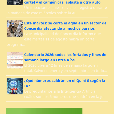
cartel y el camión casi aplasta a otro auto
Un impactante siniestro vial se registró durante
la mañana de este miércoles sobre la Au…
Este martes: se corta el agua en un sector de
Concordia afectando a muchos barrios
La Municipalidad de Concordia informó que
este martes 11 de agosto habrá un corte
program…
Calendario 2026: todos los feriados y fines de
semana largo en Entre Ríos
El 2026 traerá 12 fines de semana largo en
total. Salvo en enero y en septiembre, en todo…
¿Qué números saldrán en el Quini 6 según la
IA?
Le preguntamos a la Inteligencia Artificial
cuáles son los 6 números que saldrán en la ju…