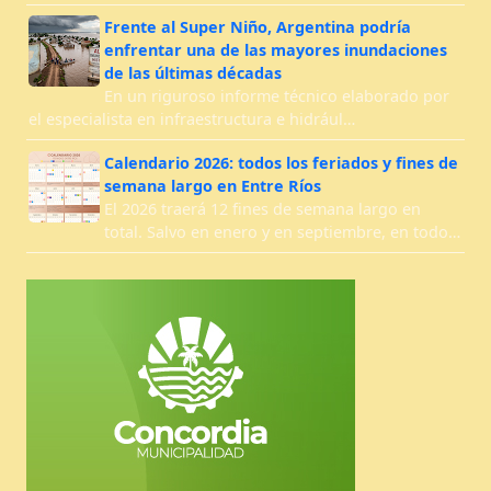
Frente al Super Niño, Argentina podría
enfrentar una de las mayores inundaciones
de las últimas décadas
En un riguroso informe técnico elaborado por
el especialista en infraestructura e hidrául…
Calendario 2026: todos los feriados y fines de
semana largo en Entre Ríos
El 2026 traerá 12 fines de semana largo en
total. Salvo en enero y en septiembre, en todo…