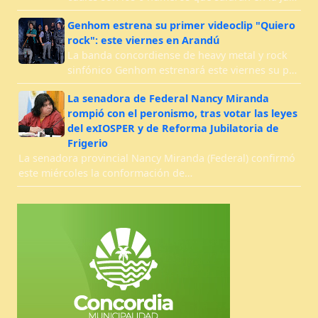
Genhom estrena su primer videoclip "Quiero
rock": este viernes en Arandú
La banda concordiense de heavy metal y rock
sinfónico Genhom estrenará este viernes su p…
La senadora de Federal Nancy Miranda
rompió con el peronismo, tras votar las leyes
del exIOSPER y de Reforma Jubilatoria de
Frigerio
La senadora provincial Nancy Miranda (Federal) confirmó
este miércoles la conformación de…