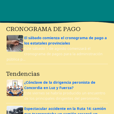
CRONOGRAMA DE PAGO
El sábado comienza el cronograma de pago a
los estatales provinciales
Este sábado 1 de agosto comenzará el
cronograma de pagos para la administración
pública p…
Tendencias
¿Cónclave de la dirigencia peronista de
Concordia en Luz y Fuerza?
Este viernes se habría producido un encuentro
de los principales dirigentes del peronismo…
Espectacular accidente en la Ruta 14: camión
que transportaba un camión arrancó un