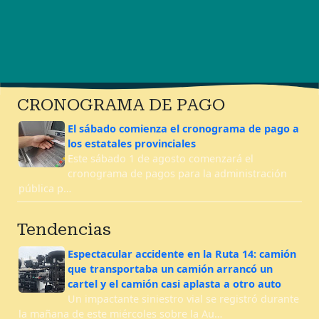
CRONOGRAMA DE PAGO
El sábado comienza el cronograma de pago a
los estatales provinciales
Este sábado 1 de agosto comenzará el
cronograma de pagos para la administración
pública p…
Tendencias
Espectacular accidente en la Ruta 14: camión
que transportaba un camión arrancó un
cartel y el camión casi aplasta a otro auto
Un impactante siniestro vial se registró durante
la mañana de este miércoles sobre la Au…