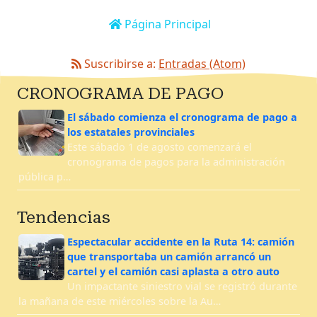
Página Principal
Suscribirse a:
Entradas (Atom)
CRONOGRAMA DE PAGO
El sábado comienza el cronograma de pago a
los estatales provinciales
Este sábado 1 de agosto comenzará el
cronograma de pagos para la administración
pública p…
Tendencias
Espectacular accidente en la Ruta 14: camión
que transportaba un camión arrancó un
cartel y el camión casi aplasta a otro auto
Un impactante siniestro vial se registró durante
la mañana de este miércoles sobre la Au…