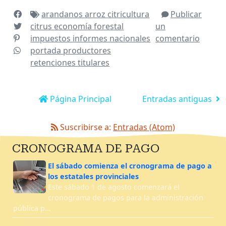
arandanos
arroz
citricultura
Publicar
citrus
economía
forestal
un
impuestos
informes
nacionales
comentario
portada
productores
retenciones
titulares
Página Principal
Entradas antiguas
Suscribirse a:
Entradas (Atom)
CRONOGRAMA DE PAGO
El sábado comienza el cronograma de pago a
los estatales provinciales
Este sábado 1 de agosto comenzará el
cronograma de pagos para la administración
pública p…