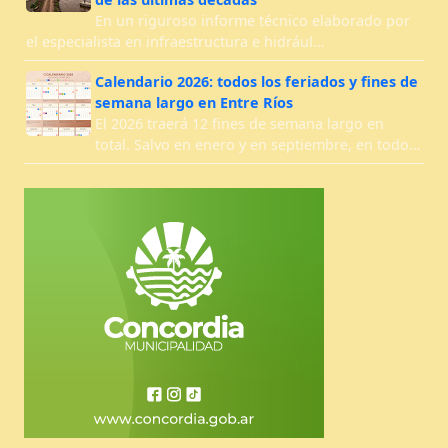
En un riguroso informe técnico elaborado por
el especialista en infraestructura e hidrául…
Calendario 2026: todos los feriados y fines de
semana largo en Entre Ríos
El 2026 traerá 12 fines de semana largo en
total. Salvo en enero y en septiembre, en todo…