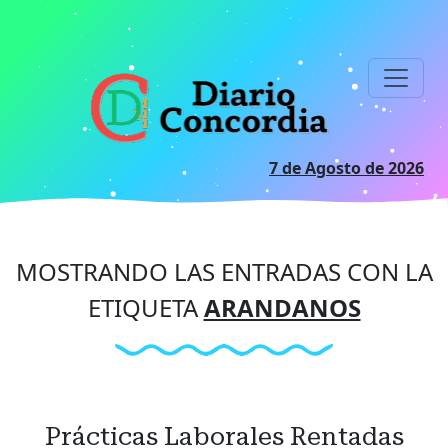
Ir
al
contenido
principal
7 de Agosto de 2026
MOSTRANDO LAS ENTRADAS CON LA
ETIQUETA
ARANDANOS
Prácticas Laborales Rentadas