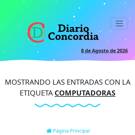
Ir
al
contenido
principal
8 de Agosto de 2026
MOSTRANDO LAS ENTRADAS CON LA
ETIQUETA
COMPUTADORAS
Página Principal