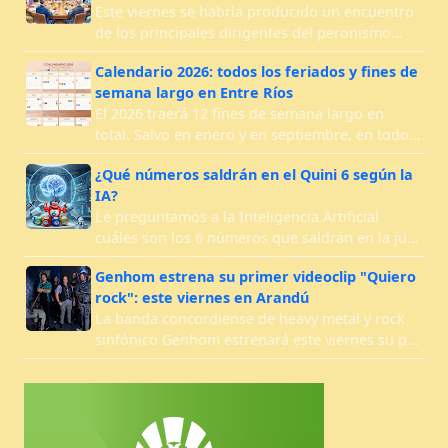
Este viernes se habría producido un encuentro
de los principales dirigentes del peronismo…
Calendario 2026: todos los feriados y fines de
semana largo en Entre Ríos
El 2026 traerá 12 fines de semana largo en
total. Salvo en enero y en septiembre, en todo…
¿Qué números saldrán en el Quini 6 según la
IA?
Le preguntamos a la Inteligencia Artificial
cuáles son los 6 números que saldrán en la ju…
Genhom estrena su primer videoclip "Quiero
rock": este viernes en Arandú
La banda concordiense de heavy metal y rock
sinfónico Genhom estrenará este viernes su p…