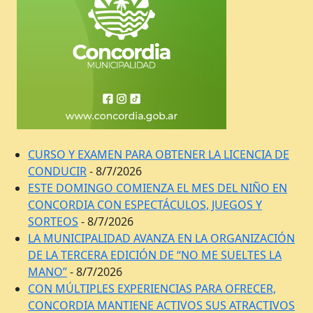
CURSO Y EXAMEN PARA OBTENER LA LICENCIA DE
CONDUCIR
- 8/7/2026
ESTE DOMINGO COMIENZA EL MES DEL NIÑO EN
CONCORDIA CON ESPECTÁCULOS, JUEGOS Y
SORTEOS
- 8/7/2026
LA MUNICIPALIDAD AVANZA EN LA ORGANIZACIÓN
DE LA TERCERA EDICIÓN DE “NO ME SUELTES LA
MANO”
- 8/7/2026
CON MÚLTIPLES EXPERIENCIAS PARA OFRECER,
CONCORDIA MANTIENE ACTIVOS SUS ATRACTIVOS