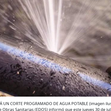
Á UN CORTE PROGRAMADO DE AGUA POTABLE (imagen ilustr
 Obras Sanitarias (EDOS) informó que este jueves 30 de jul