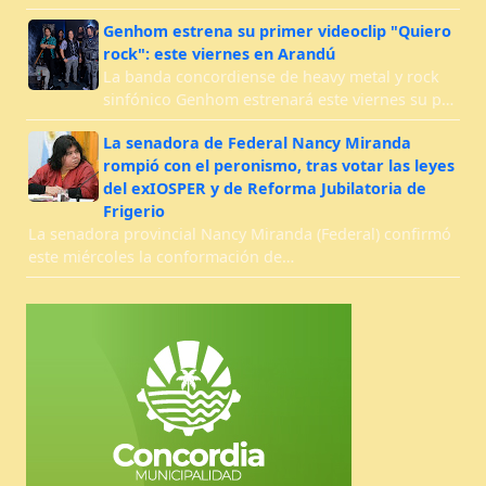
Genhom estrena su primer videoclip "Quiero
rock": este viernes en Arandú
La banda concordiense de heavy metal y rock
sinfónico Genhom estrenará este viernes su p…
La senadora de Federal Nancy Miranda
rompió con el peronismo, tras votar las leyes
del exIOSPER y de Reforma Jubilatoria de
Frigerio
La senadora provincial Nancy Miranda (Federal) confirmó
este miércoles la conformación de…