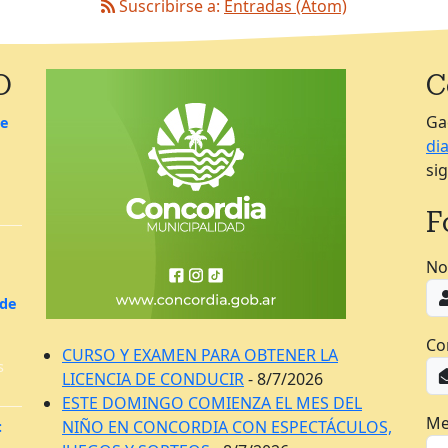
Suscribirse a:
Entradas (Atom)
O
C
Ga
de
di
si
F
No
 de
Co
CURSO Y EXAMEN PARA OBTENER LA
s
LICENCIA DE CONDUCIR
- 8/7/2026
ESTE DOMINGO COMIENZA EL MES DEL
Me
NIÑO EN CONCORDIA CON ESPECTÁCULOS,
: