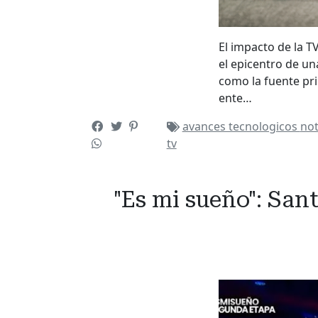
El impacto de la TV
el epicentro de un
como la fuente pri
ente…
avances tecnologicos
not
tv
"Es mi sueño": San