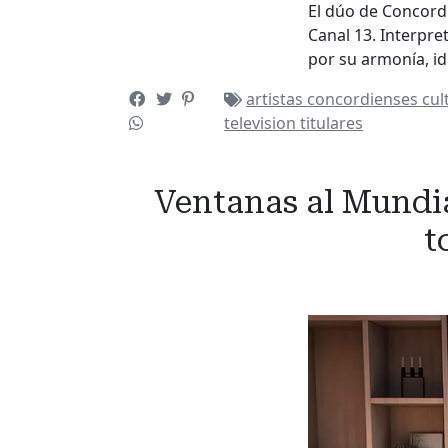
El dúo de Concord
Canal 13. Interpret
por su armonía, i
artistas
concordienses
cul
television
titulares
Ventanas al Mundial
t