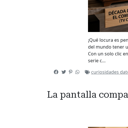
¡Qué locura es pe
del mundo tener un
Con un solo clic e
serie c…
curiosidades
dat
La pantalla compar