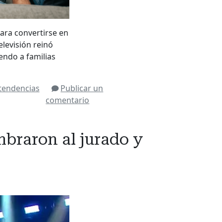
para convertirse en
elevisión reinó
endo a familias
tendencias
Publicar un
comentario
mbraron al jurado y