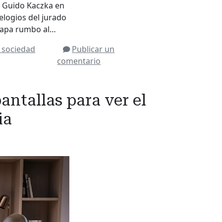
r Guido Kaczka en
 elogios del jurado
etapa rumbo al…
w
sociedad
Publicar un
comentario
antallas para ver el
ia