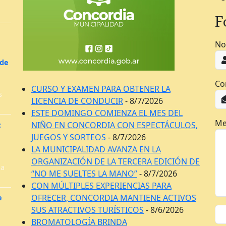
F
No
 de
Co
CURSO Y EXAMEN PARA OBTENER LA
s
LICENCIA DE CONDUCIR
- 8/7/2026
ESTE DOMINGO COMIENZA EL MES DEL
Me
NIÑO EN CONCORDIA CON ESPECTÁCULOS,
:
JUEGOS Y SORTEOS
- 8/7/2026
LA MUNICIPALIDAD AVANZA EN LA
ORGANIZACIÓN DE LA TERCERA EDICIÓN DE
la
“NO ME SUELTES LA MANO”
- 8/7/2026
CON MÚLTIPLES EXPERIENCIAS PARA
OFRECER, CONCORDIA MANTIENE ACTIVOS
e
SUS ATRACTIVOS TURÍSTICOS
- 8/6/2026
BROMATOLOGÍA BRINDA