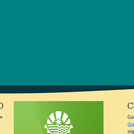
O
C
Ga
de
di
si