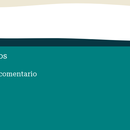
os
 comentario