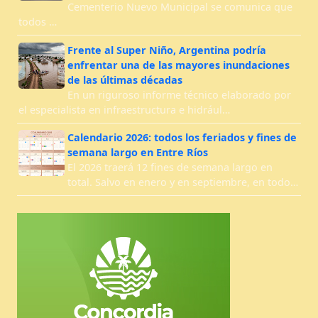
Cementerio Nuevo Municipal se comunica que
todos …
Frente al Super Niño, Argentina podría
enfrentar una de las mayores inundaciones
de las últimas décadas
En un riguroso informe técnico elaborado por
el especialista en infraestructura e hidrául…
Calendario 2026: todos los feriados y fines de
semana largo en Entre Ríos
El 2026 traerá 12 fines de semana largo en
total. Salvo en enero y en septiembre, en todo…