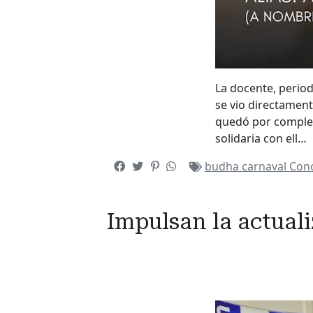
La docente, period
se vio directamen
quedó por completo
solidaria con ell…
budha
carnaval
Con
Impulsan la actuali