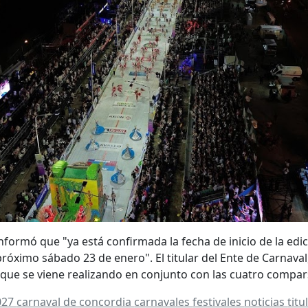
nformó que "ya está confirmada la fecha de inicio de la edic
róximo sábado 23 de enero". El titular del Ente de Carnaval
 que se viene realizando en conjunto con las cuatro compa
027
carnaval de concordia
carnavales
festivales
noticias
titu