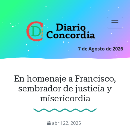
Ir
al
contenido
principal
7 de Agosto de 2026
En homenaje a Francisco,
sembrador de justicia y
misericordia
abril 22, 2025