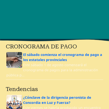
CRONOGRAMA DE PAGO
El sábado comienza el cronograma de pago a
los estatales provinciales
Este sábado 1 de agosto comenzará el
cronograma de pagos para la administración
pública p…
Tendencias
¿Cónclave de la dirigencia peronista de
Concordia en Luz y Fuerza?
Este viernes se habría producido un encuentro