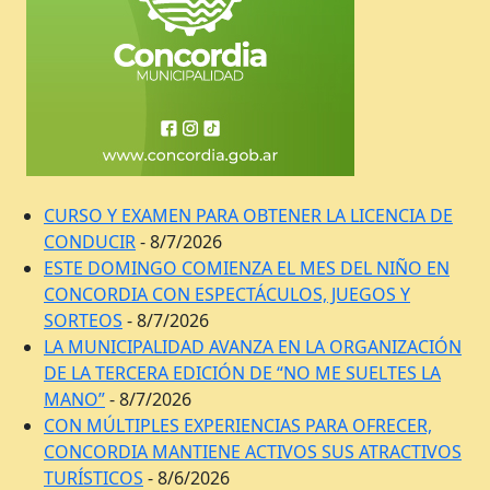
CURSO Y EXAMEN PARA OBTENER LA LICENCIA DE
CONDUCIR
- 8/7/2026
ESTE DOMINGO COMIENZA EL MES DEL NIÑO EN
CONCORDIA CON ESPECTÁCULOS, JUEGOS Y
SORTEOS
- 8/7/2026
LA MUNICIPALIDAD AVANZA EN LA ORGANIZACIÓN
DE LA TERCERA EDICIÓN DE “NO ME SUELTES LA
MANO”
- 8/7/2026
CON MÚLTIPLES EXPERIENCIAS PARA OFRECER,
CONCORDIA MANTIENE ACTIVOS SUS ATRACTIVOS
TURÍSTICOS
- 8/6/2026