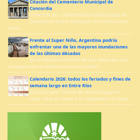
Citación del Cementerio Municipal de
Concordia
CITACIÓN DEL CEMENTERIO NUEVO Desde el
Cementerio Nuevo Municipal se comunica que
todos …
Frente al Super Niño, Argentina podría
enfrentar una de las mayores inundaciones
de las últimas décadas
En un riguroso informe técnico elaborado por
el especialista en infraestructura e hidrául…
Calendario 2026: todos los feriados y fines de
semana largo en Entre Ríos
El 2026 traerá 12 fines de semana largo en
total. Salvo en enero y en septiembre, en todo…