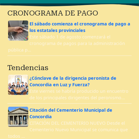
CRONOGRAMA DE PAGO
El sábado comienza el cronograma de pago a
los estatales provinciales
Este sábado 1 de agosto comenzará el
cronograma de pagos para la administración
pública p…
Tendencias
¿Cónclave de la dirigencia peronista de
Concordia en Luz y Fuerza?
Este viernes se habría producido un encuentro
de los principales dirigentes del peronismo…
Citación del Cementerio Municipal de
Concordia
CITACIÓN DEL CEMENTERIO NUEVO Desde el
Cementerio Nuevo Municipal se comunica que
todos …