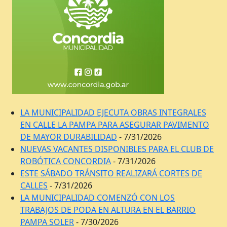
LA MUNICIPALIDAD EJECUTA OBRAS INTEGRALES
EN CALLE LA PAMPA PARA ASEGURAR PAVIMENTO
DE MAYOR DURABILIDAD
- 7/31/2026
NUEVAS VACANTES DISPONIBLES PARA EL CLUB DE
ROBÓTICA CONCORDIA
- 7/31/2026
ESTE SÁBADO TRÁNSITO REALIZARÁ CORTES DE
CALLES
- 7/31/2026
LA MUNICIPALIDAD COMENZÓ CON LOS
TRABAJOS DE PODA EN ALTURA EN EL BARRIO
PAMPA SOLER
- 7/30/2026