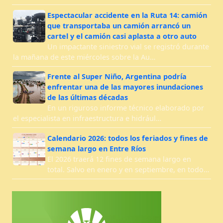
Espectacular accidente en la Ruta 14: camión
que transportaba un camión arrancó un
cartel y el camión casi aplasta a otro auto
Un impactante siniestro vial se registró durante
la mañana de este miércoles sobre la Au…
Frente al Super Niño, Argentina podría
enfrentar una de las mayores inundaciones
de las últimas décadas
En un riguroso informe técnico elaborado por
el especialista en infraestructura e hidrául…
Calendario 2026: todos los feriados y fines de
semana largo en Entre Ríos
El 2026 traerá 12 fines de semana largo en
total. Salvo en enero y en septiembre, en todo…