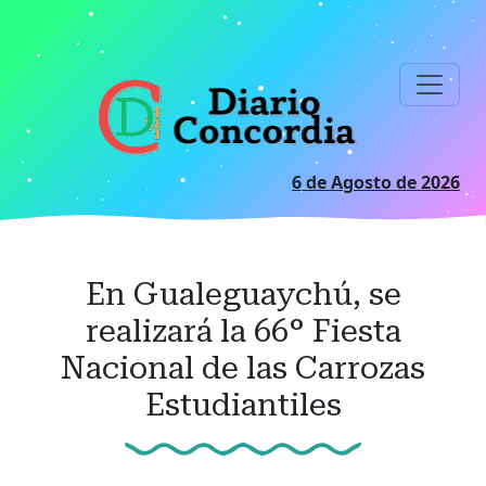
Ir
al
contenido
principal
6 de Agosto de 2026
En Gualeguaychú, se
realizará la 66° Fiesta
Nacional de las Carrozas
Estudiantiles