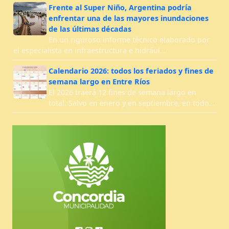
Frente al Super Niño, Argentina podría
enfrentar una de las mayores inundaciones
de las últimas décadas
En un riguroso informe técnico elaborado por
el especialista en infraestructura e hidrául…
Calendario 2026: todos los feriados y fines de
semana largo en Entre Ríos
El 2026 traerá 12 fines de semana largo en
total. Salvo en enero y en septiembre, en todo…