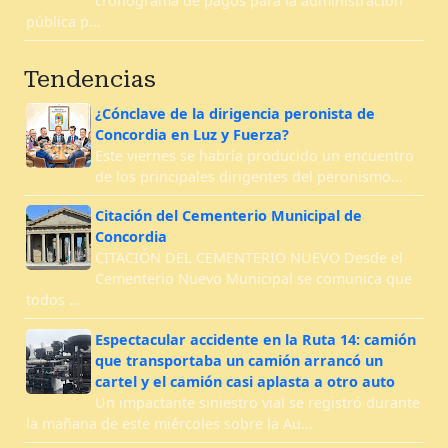
cronograma de pagos para la administración
pública p…
Tendencias
¿Cónclave de la dirigencia peronista de
Concordia en Luz y Fuerza?
Este viernes se habría producido un encuentro
de los principales dirigentes del peronismo…
Citación del Cementerio Municipal de
Concordia
CITACIÓN DEL CEMENTERIO NUEVO Desde el
Cementerio Nuevo Municipal se comunica que
todos …
Espectacular accidente en la Ruta 14: camión
que transportaba un camión arrancó un
cartel y el camión casi aplasta a otro auto
Un impactante siniestro vial se registró durante
la mañana de este miércoles sobre la Au…