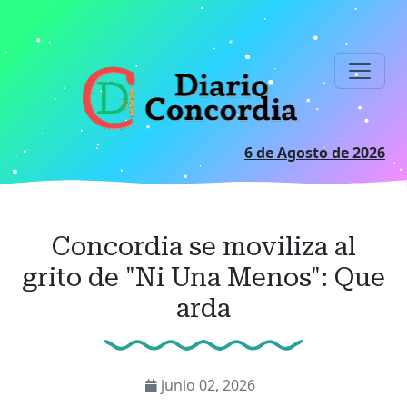
Ir
al
contenido
principal
6 de Agosto de 2026
Concordia se moviliza al
grito de "Ni Una Menos": Que
arda
junio 02, 2026