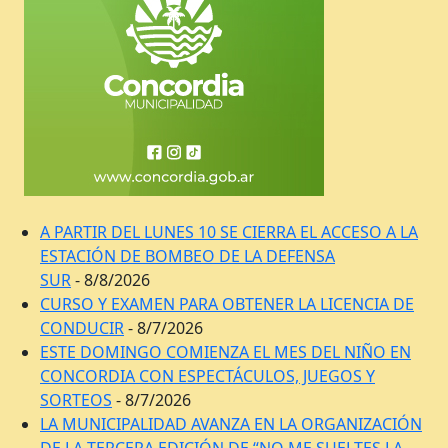
A PARTIR DEL LUNES 10 SE CIERRA EL ACCESO A LA
ESTACIÓN DE BOMBEO DE LA DEFENSA
SUR
- 8/8/2026
CURSO Y EXAMEN PARA OBTENER LA LICENCIA DE
CONDUCIR
- 8/7/2026
ESTE DOMINGO COMIENZA EL MES DEL NIÑO EN
CONCORDIA CON ESPECTÁCULOS, JUEGOS Y
SORTEOS
- 8/7/2026
LA MUNICIPALIDAD AVANZA EN LA ORGANIZACIÓN
DE LA TERCERA EDICIÓN DE “NO ME SUELTES LA