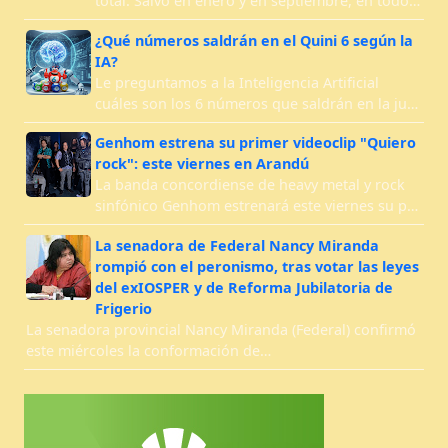
total. Salvo en enero y en septiembre, en todo…
¿Qué números saldrán en el Quini 6 según la
IA?
Le preguntamos a la Inteligencia Artificial
cuáles son los 6 números que saldrán en la ju…
Genhom estrena su primer videoclip "Quiero
rock": este viernes en Arandú
La banda concordiense de heavy metal y rock
sinfónico Genhom estrenará este viernes su p…
La senadora de Federal Nancy Miranda
rompió con el peronismo, tras votar las leyes
del exIOSPER y de Reforma Jubilatoria de
Frigerio
La senadora provincial Nancy Miranda (Federal) confirmó
este miércoles la conformación de…