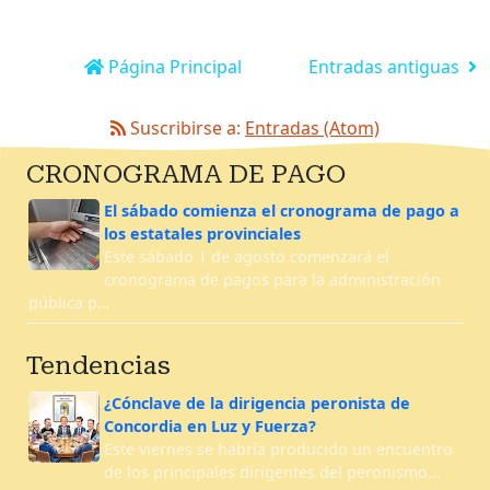
Página Principal
Entradas antiguas
Suscribirse a:
Entradas (Atom)
CRONOGRAMA DE PAGO
El sábado comienza el cronograma de pago a
los estatales provinciales
Este sábado 1 de agosto comenzará el
cronograma de pagos para la administración
pública p…
Tendencias
¿Cónclave de la dirigencia peronista de
Concordia en Luz y Fuerza?
Este viernes se habría producido un encuentro
de los principales dirigentes del peronismo…