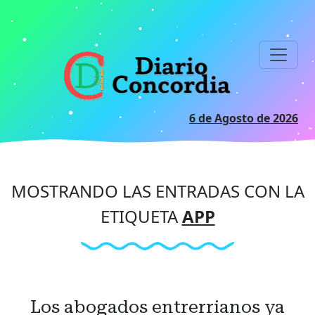
Ir
al
contenido
principal
6 de Agosto de 2026
MOSTRANDO LAS ENTRADAS CON LA
ETIQUETA
APP
Los abogados entrerrianos ya