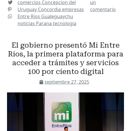
comercios
Concepcion del
un
Uruguay
Concordia
empresas
comentario
Entre Rios
Gualeguaychu
noticias
Parana
tecnologia
El gobierno presentó Mi Entre
Ríos, la primera plataforma para
acceder a trámites y servicios
100 por ciento digital
septiembre 27, 2025