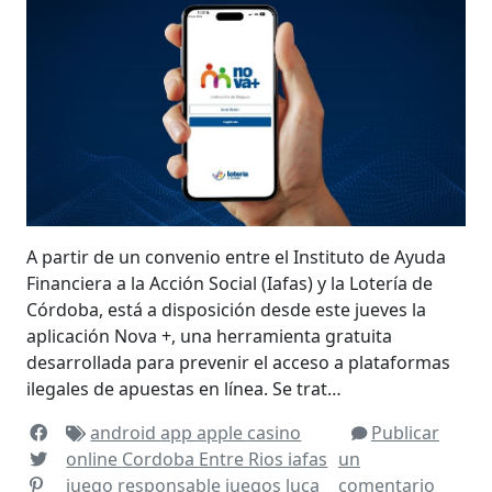
A partir de un convenio entre el Instituto de Ayuda
Financiera a la Acción Social (Iafas) y la Lotería de
Córdoba, está a disposición desde este jueves la
aplicación Nova +, una herramienta gratuita
desarrollada para prevenir el acceso a plataformas
ilegales de apuestas en línea. Se trat…
android
app
apple
casino
Publicar
online
Cordoba
Entre Rios
iafas
un
juego responsable
juegos
luca
comentario