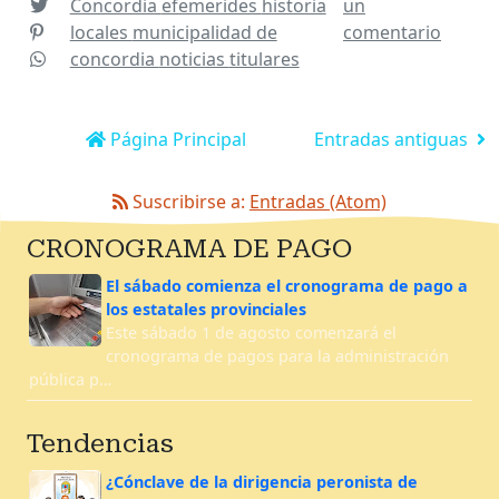
Concordia
efemerides
historia
un
locales
municipalidad de
comentario
concordia
noticias
titulares
Página Principal
Entradas antiguas
Suscribirse a:
Entradas (Atom)
CRONOGRAMA DE PAGO
El sábado comienza el cronograma de pago a
los estatales provinciales
Este sábado 1 de agosto comenzará el
cronograma de pagos para la administración
pública p…
Tendencias
¿Cónclave de la dirigencia peronista de