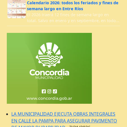
Calendario 2026: todos los feriados y fines de
semana largo en Entre Ríos
El 2026 traerá 12 fines de semana largo en
total. Salvo en enero y en septiembre, en todo…
LA MUNICIPALIDAD EJECUTA OBRAS INTEGRALES
EN CALLE LA PAMPA PARA ASEGURAR PAVIMENTO